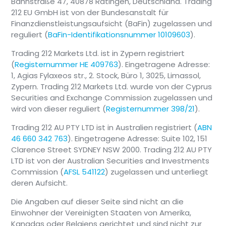
Bahnstraße 47, 40878 Ratingen, Deutschland. Trading
212 EU GmbH ist von der Bundesanstalt für
Finanzdienstleistungsaufsicht (BaFin) zugelassen und
reguliert (
BaFin-Identifikationsnummer 10109603
).
Trading 212 Markets Ltd. ist in Zypern registriert
(
Registernummer HE 409763
). Eingetragene Adresse:
1, Agias Fylaxeos str., 2. Stock, Büro 1, 3025, Limassol,
Zypern. Trading 212 Markets Ltd. wurde von der Cyprus
Securities and Exchange Commission zugelassen und
wird von dieser reguliert (
Registernummer 398/21
).
Trading 212 AU PTY LTD ist in Australien registriert (
ABN
46 660 342 763
). Eingetragene Adresse: Suite 102, 151
Clarence Street SYDNEY NSW 2000. Trading 212 AU PTY
LTD ist von der Australian Securities and Investments
Commission (
AFSL 541122
) zugelassen und unterliegt
deren Aufsicht.
Die Angaben auf dieser Seite sind nicht an die
Einwohner der Vereinigten Staaten von Amerika,
Kanadas oder Belgiens gerichtet und sind nicht zur