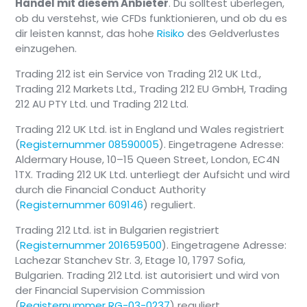
Handel mit diesem Anbieter
. Du solltest überlegen,
ob du verstehst, wie CFDs funktionieren, und ob du es
dir leisten kannst, das hohe
Risiko
des Geldverlustes
einzugehen.
Trading 212 ist ein Service von Trading 212 UK Ltd.,
Trading 212 Markets Ltd., Trading 212 EU GmbH, Trading
212 AU PTY Ltd. und Trading 212 Ltd.
Trading 212 UK Ltd. ist in England und Wales registriert
(
Registernummer 08590005
). Eingetragene Adresse:
Aldermary House, 10–15 Queen Street, London, EC4N
1TX. Trading 212 UK Ltd. unterliegt der Aufsicht und wird
durch die Financial Conduct Authority
(
Registernummer 609146
) reguliert.
Trading 212 Ltd. ist in Bulgarien registriert
(
Registernummer 201659500
). Eingetragene Adresse:
Lachezar Stanchev Str. 3, Etage 10, 1797 Sofia,
Bulgarien. Trading 212 Ltd. ist autorisiert und wird von
der Financial Supervision Commission
(
Registernummer RG-03-0237
) reguliert.