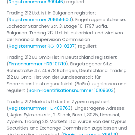
(
Registernummer 609146
) reguliert.
Trading 212 Ltd. ist in Bulgarien registriert
(
Registernummer 201659500
). Eingetragene Adresse:
Lachezar Stanchev Str. 3, Etage 10, 1797 Sofia,
Bulgarien. Trading 212 Ltd. ist autorisiert und wird von
der Financial Supervision Commission
(
Registernummer RG-03-0237
) reguliert.
Trading 212 EU GmbH ist in Deutschland registriert
(
Firmennummer HRB 101710
). Eingetragener Sitz:
Bahnstraße 47, 40878 Ratingen, Deutschland. Trading
212 EU GmbH ist von der Bundesanstalt für
Finanzdienstleistungsaufsicht (BaFin) zugelassen und
reguliert (
BaFin-Identifikationsnummer 10109603
).
Trading 212 Markets Ltd. ist in Zypern registriert
(
Registernummer HE 409763
). Eingetragene Adresse:
1, Agias Fylaxeos str., 2. Stock, Büro 1, 3025, Limassol,
Zypern. Trading 212 Markets Ltd. wurde von der Cyprus
Securities and Exchange Commission zugelassen und
wird von dieser reguliert (
Registernummer 398/21
).