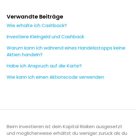
Falls eine Transaktion fälschlicherweise erkannt
Verwandte Beiträge
wurde, kannst du sie aus dem Bereich
„Abonnements“ entfernen, indem du die
Wie erhalte ich Cashback?
Abonnementdetails öffnest und die Option
Investiere Kleingeld und Cashback
auswählst, die Kennzeichnung als Abonnement
aufzuheben.
Warum kann ich während eines Handelsstopps keine
Aktien handeln?
Habe ich Anspruch auf die Karte?
Wie kann ich einen Aktionscode verwenden
Beim Investieren ist dein Kapital Risiken ausgesetzt
und möglicherweise erhältst du weniger zurück als du