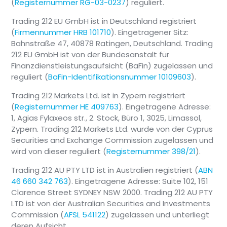
(
Registernummer RG-03-0237
) reguliert.
Trading 212 EU GmbH ist in Deutschland registriert
(
Firmennummer HRB 101710
). Eingetragener Sitz:
Bahnstraße 47, 40878 Ratingen, Deutschland. Trading
212 EU GmbH ist von der Bundesanstalt für
Finanzdienstleistungsaufsicht (BaFin) zugelassen und
reguliert (
BaFin-Identifikationsnummer 10109603
).
Trading 212 Markets Ltd. ist in Zypern registriert
(
Registernummer HE 409763
). Eingetragene Adresse:
1, Agias Fylaxeos str., 2. Stock, Büro 1, 3025, Limassol,
Zypern. Trading 212 Markets Ltd. wurde von der Cyprus
Securities and Exchange Commission zugelassen und
wird von dieser reguliert (
Registernummer 398/21
).
Trading 212 AU PTY LTD ist in Australien registriert (
ABN
46 660 342 763
). Eingetragene Adresse: Suite 102, 151
Clarence Street SYDNEY NSW 2000. Trading 212 AU PTY
LTD ist von der Australian Securities and Investments
Commission (
AFSL 541122
) zugelassen und unterliegt
deren Aufsicht.