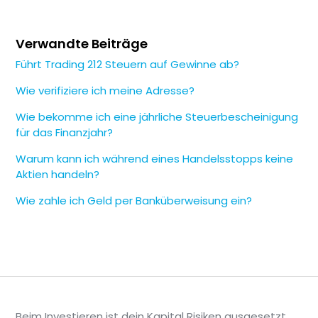
Tippe auf den Tab
Menü
Öffne den
Bereich
Unterlagen
Zu den
Vertragsunterlagen
Verwandte Beiträge
Wähle
W
-
8BEN
aus und lade dein Formular
Führt Trading 212 Steuern auf Gewinne ab?
herunter
Wie verifiziere ich meine Adresse?
Wie bekomme ich eine jährliche Steuerbescheinigung
📄
Hinweis
für das Finanzjahr?
Die neueste Version deines Formulars
Warum kann ich während eines Handelsstopps keine
steht zum Download zur Verfügung.
Aktien handeln?
Wenn du noch kein W-8BEN-Formular
Wie zahle ich Geld per Banküberweisung ein?
ausgefüllt hast, wird es nicht im Bereich
Unterlagen angezeigt.
Beim Investieren ist dein Kapital Risiken ausgesetzt