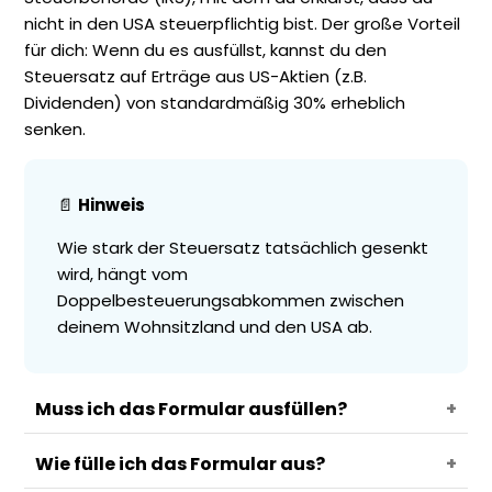
nicht in den USA steuerpflichtig bist. Der große Vorteil
für dich: Wenn du es ausfüllst, kannst du den
Steuersatz auf Erträge aus US-Aktien (z.B.
Dividenden) von standardmäßig 30% erheblich
senken.
📄
Hinweis
Wie stark der Steuersatz tatsächlich gesenkt
wird, hängt vom
Doppelbesteuerungsabkommen zwischen
deinem Wohnsitzland und den USA ab.
Muss ich das Formular ausfüllen?
Wie fülle ich das Formular aus?
Ja, als Nicht-US-Bürger ist das Ausfüllen des W-