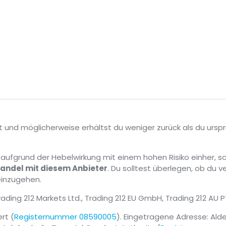
t und möglicherweise erhältst du weniger zurück als du ursprü
fgrund der Hebelwirkung mit einem hohen Risiko einher, sch
andel mit diesem Anbieter
. Du solltest überlegen, ob du v
einzugehen.
Trading 212 Markets Ltd., Trading 212 EU GmbH, Trading 212 AU P
ert (
Registernummer 08590005
). Eingetragene Adresse: Ald