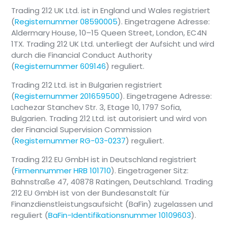
Strategien zur
begrenzte Flexibilit
Trading 212 UK Ltd. ist in England und Wales registriert
Auswahl der
Portfolio an deine
(
Registernummer 08590005
). Eingetragene Adresse:
Aldermary House, 10–15 Queen Street, London, EC4N
Vermögenswerte
spezifischen Bedür
1TX. Trading 212 UK Ltd. unterliegt der Aufsicht und wird
einsetzen. Du nutzt
oder Vorlieben an
durch die Financial Conduct Authority
dabei ihr Fachwissen.
Marktrisiko:
Wie al
(
Registernummer 609146
) reguliert.
Einfachheit:
Sie
Investitionen unter
bieten eine
Modell-Pies
Trading 212 Ltd. ist in Bulgarien registriert
unkomplizierte
Marktschwankungen
(
Registernummer 201659500
). Eingetragene Adresse:
Möglichkeit zu
gibt keine Garantie 
Lachezar Stanchev Str. 3, Etage 10, 1797 Sofia,
Bulgarien. Trading 212 Ltd. ist autorisiert und wird von
investieren, was
Renditen.
der Financial Supervision Commission
besonders
Gebühren:
Modell-
(
Registernummer RG-03-0237
) reguliert.
ansprechend sein
halten ausschließlic
kann, wenn du nicht
im Gegensatz zu Ak
Trading 212 EU GmbH ist in Deutschland registriert
die Zeit oder das
Gebühren erheben.
(
Firmennummer HRB 101710
). Eingetragener Sitz:
Fachwissen hast,
Bahnstraße 47, 40878 Ratingen, Deutschland. Trading
deine eigenen
212 EU GmbH ist von der Bundesanstalt für
Investitionen zu
Finanzdienstleistungsaufsicht (BaFin) zugelassen und
reguliert (
BaFin-Identifikationsnummer 10109603
).
verwalten.