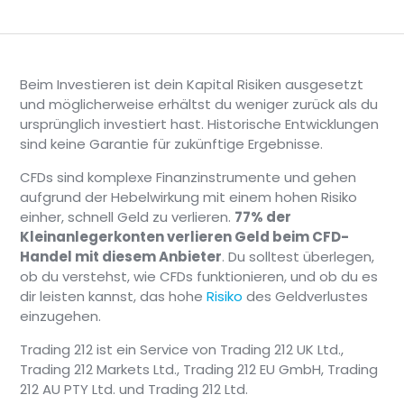
Diversifikation
: Du
profitierst von einer
integrierten
Beim Investieren ist dein Kapital Risiken ausgesetzt
Diversifikation über
und möglicherweise erhältst du weniger zurück als du
verschiedene
ursprünglich investiert hast. Historische Entwicklungen
Anlageklassen
sind keine Garantie für zukünftige Ergebnisse.
hinweg, was das
CFDs sind komplexe Finanzinstrumente und gehen
Gesamtportfoliorisiko
aufgrund der Hebelwirkung mit einem hohen Risiko
reduziert.
einher, schnell Geld zu verlieren.
77% der
Professionelles
Kleinanlegerkonten verlieren Geld beim CFD-
Management:
Diese
Handel mit diesem Anbieter
. Du solltest überlegen,
Portfolios werden in
ob du verstehst, wie CFDs funktionieren, und ob du es
der Regel von
dir leisten kannst, das hohe
Risiko
des Geldverlustes
Anlageprofis
Begrenzte
einzugehen.
entworfen und
Anpassungsmögli
Trading 212 ist ein Service von Trading 212 UK Ltd.,
verwaltet, die
Da es sich um vorei
Trading 212 Markets Ltd., Trading 212 EU GmbH, Trading
fortschrittliche
Strategien handelt,
212 AU PTY Ltd. und Trading 212 Ltd.
Recherchen und
möglicherweise nur