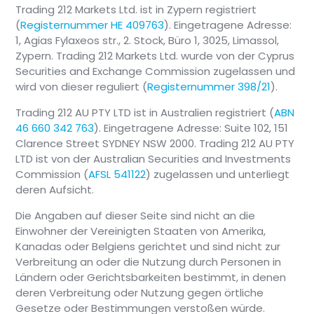
Kosteneffizienz:
Trading 212 Markets Ltd. ist in Zypern registriert
Modell-Pies sind oft
(
Registernummer HE 409763
). Eingetragene Adresse:
mit geringeren
1, Agias Fylaxeos str., 2. Stock, Büro 1, 3025, Limassol,
Gebühren verbunden
Zypern. Trading 212 Markets Ltd. wurde von der Cyprus
als herkömmliche
Securities and Exchange Commission zugelassen und
verwaltete Fonds, da
wird von dieser reguliert (
Registernummer 398/21
).
sie in der Regel mit
Trading 212 AU PTY LTD ist in Australien registriert (
ABN
kostengünstigen ETFs
46 660 342 763
). Eingetragene Adresse: Suite 102, 151
zusammengestellt
Clarence Street SYDNEY NSW 2000. Trading 212 AU PTY
werden
LTD ist von der Australian Securities and Investments
Commission (
AFSL 541122
) zugelassen und unterliegt
deren Aufsicht.
Die Angaben auf dieser Seite sind nicht an die
Einwohner der Vereinigten Staaten von Amerika,
Kanadas oder Belgiens gerichtet und sind nicht zur
Verbreitung an oder die Nutzung durch Personen in
Ländern oder Gerichtsbarkeiten bestimmt, in denen
deren Verbreitung oder Nutzung gegen örtliche
Gesetze oder Bestimmungen verstoßen würde.