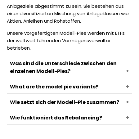
Anlageziele abgestimmt zu sein. Sie bestehen aus
einer diversifizierten Mischung von Anlageklassen wie
Aktien, Anleihen und Rohstoffen.
Unsere vorgefertigten Modell-Pies werden mit ETFs
der weltweit führenden Vermögensverwalter
betrieben.
Was sind die Unterschiede zwischen den
einzelnen Modell-Pies?
What are the model pie variants?
Es stehen mehrere Modelle zur Verfügung, jedes
mit einem spezifischen Ziel.
Wie setzt sich der Modell-Pie zusammen?
Nicht-thematische Modelle, wie Kernmodelle,
Kernmodelle sind über mehrere Anlageklassen
haben verschiedene Varianten, die die Verteilung
und Branchen diversifiziert. Ihr Hauptziel ist die
Wie funktioniert das Rebalancing?
der Anlageklassen zwischen Aktien, Anleihen und
Alle Modell-Pies halten ausschließlich ETFs. Die
Diversifikation, anstatt einem bestimmten Trend
Rohstoffen steuern. Du kannst eine Variante
ETFs sind jedoch anderen Anlageklassen wie
oder Thema zu folgen.
wählen, die besser zu deinen Bedürfnissen passt.
Aktien, Rohstoffen und Anleihen ausgesetzt.
Die Zielgewichtungen und Bestände jedes